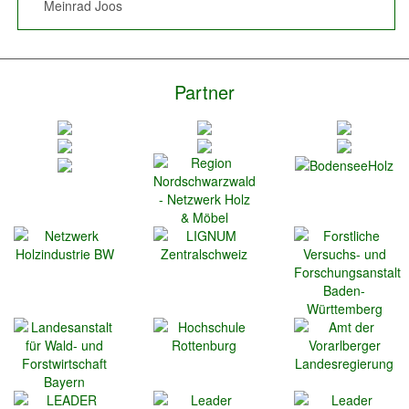
Meinrad Joos
Manuel Echtle
Partner