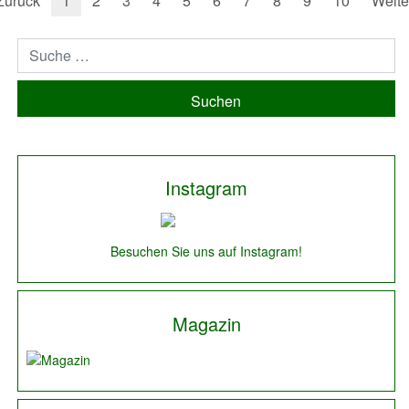
Zurück
1
2
3
4
5
6
7
8
9
10
Weite
Suchen
Instagram
Besuchen Sie uns auf Instagram!
Magazin