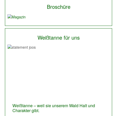
Broschüre
Weißtanne für uns
Previous
Next
Weißtanne – weil sie unserem Wald Halt und
Die Weißtanne, der Werkstoff Holz um modern,
Charakter gibt.
edel, zeitlos zu bauen.