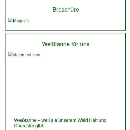
Broschüre
Weißtanne für uns
Previous
Next
Weißtanne – weil sie unserem Wald Halt und
Die Weißtanne, der Werkstoff Holz um modern,
Charakter gibt.
edel, zeitlos zu bauen.