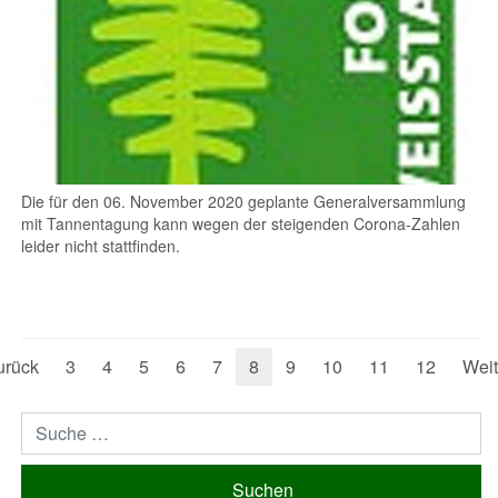
Die für den 06. November 2020 geplante Generalversammlung
mit Tannentagung kann wegen der steigenden Corona-Zahlen
leider nicht stattfinden.
urück
3
4
5
6
7
8
9
10
11
12
Weit
Suchen