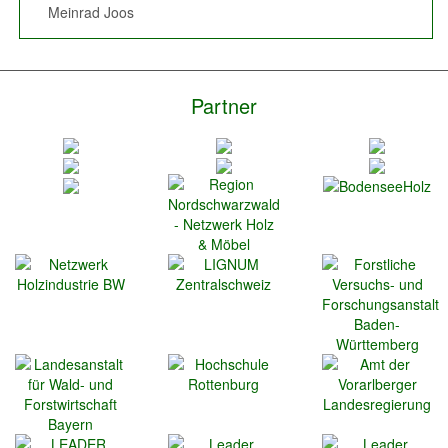
Meinrad Joos
Manuel Echtle
Partner