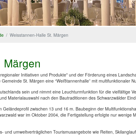
de
Weisstannen-Halle St. Märgen
. Märgen
egionaler Initiativen und Produkte" und der Förderung eines Landscha
e Gemeinde St. Märgen eine “Weißtannenhalle” mit multifunktionaler N
utschlands sein und nimmt eine Leuchturmfunktion für die vielfältige 
n und Materialauswahl nach den Bautraditionen des Schwarzwälder Eind
m Geländeprofil zwischen 13 und 16 m.
Baubeginn der Multifunktionshal
rzwald war im Oktober 2004, die Fertigstellung erfolgte nur wenige 
s- und umweltverträglichen Tourismusangebote wie Reiten, Skilanglauf