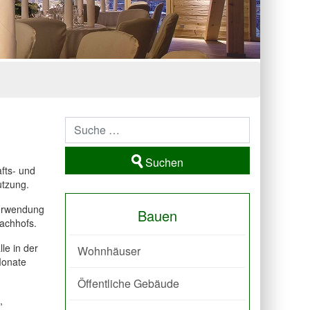
Suchen
fts- und
utzung.
Verwendung
Bauen
achhofs.
le in der
Wohnhäuser
Monate
Öffentliche Gebäude
,