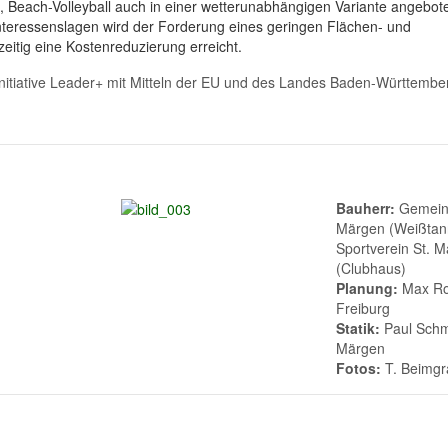
g, Beach-Volleyball auch in einer wetterunabhängigen Variante angebot
teressenslagen wird der Forderung eines geringen Flächen- und
itig eine Kostenreduzierung erreicht.
itiative Leader+ mit Mitteln der EU und des Landes Baden-Württembe
Bauherr:
Gemein
Märgen (Weißtann
Sportverein St. 
(Clubhaus)
Planung:
Max Ro
Freiburg
Statik:
Paul Schmi
Märgen
Fotos:
T. Beimg