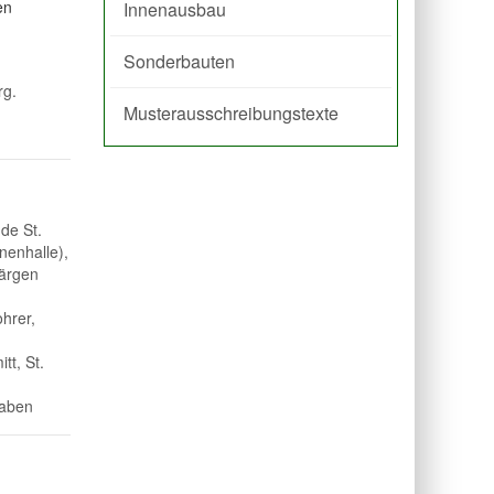
en
Innenausbau
Sonderbauten
rg.
Musterausschreibungstexte
de St.
enhalle),
Märgen
hrer,
tt, St.
raben