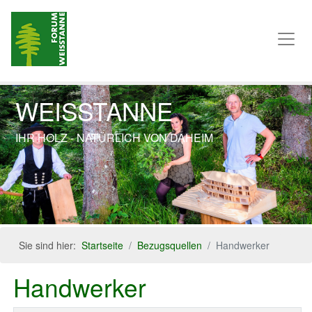
WEISSTANNE
IHR HOLZ - NATÜRLICH VON DAHEIM
Previous
Next
Sie sind hier:
Startseite
Bezugsquellen
Handwerker
Handwerker