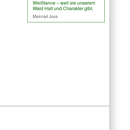
Weißtanne – weil sie unserem
Holz um modern, edel, zeitlos zu
Wald Halt und Charakter gibt.
bauen.
Meinrad Joos
Manuel Echtle