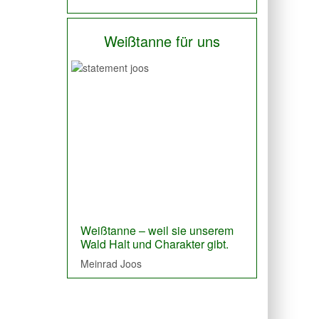
Weißtanne für uns
Previous
Next
Die Weißtanne, der Werkstoff
Weißtanne – weil sie unserem
Holz um modern, edel, zeitlos zu
Wald Halt und Charakter gibt.
bauen.
Meinrad Joos
Manuel Echtle