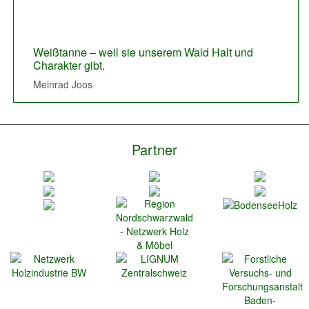
Weißtanne – weil sie unserem Wald Halt und
Die Weißtanne, der Werkstoff Holz um modern,
Charakter gibt.
edel, zeitlos zu bauen.
Meinrad Joos
Manuel Echtle
Partner